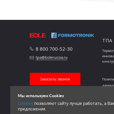
ТПА
8 800 700-52-30
Термоп
иннов
tpa@bolerussia.ru
констр
Заказать звонок
Полити
данны
Мы используем Cookies
Cookies
позволяют сайту лучше работать, а В
предложения.