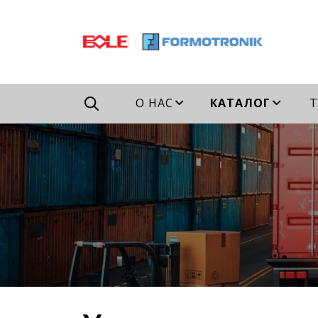
Например,
гидравлический
Найти
везде
ТПА
О НАС
КАТАЛОГ
Т