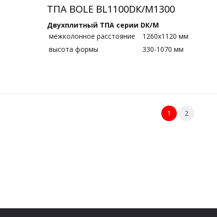
ТПА BOLE BL1100DК/M1300
Двухплитный ТПА серии DК/M
межколонное расстояние
1260х1120 мм
высота формы
330-1070 мм
1
2