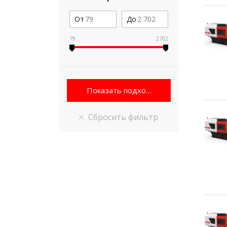
От
До
79
2702