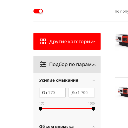
по поп
Другие категории
Подбор по параметрам
Усилие смыкания
От
До
170
1700
Объем впрыска