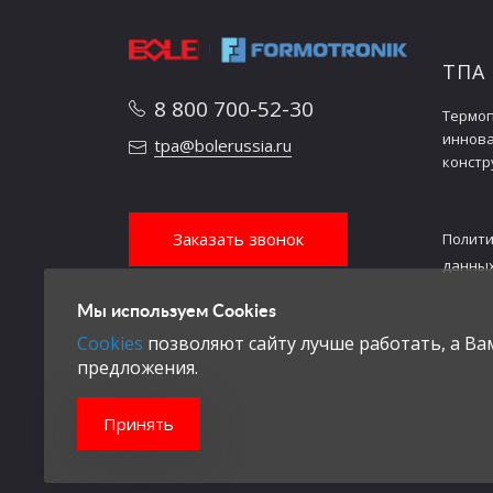
ТПА
8 800 700-52-30
Термоп
иннов
tpa@bolerussia.ru
констр
Заказать звонок
Полити
данны
Мы используем Cookies
Cookies
позволяют сайту лучше работать, а В
предложения.
Принять