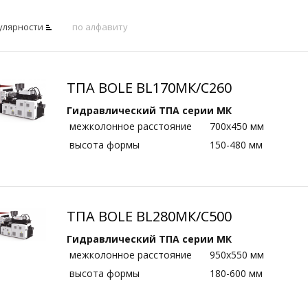
улярности
по алфавиту
ТПА BOLE BL170МК/C260
Гидравлический ТПА серии МК
межколонное расстояние
700х450 мм
высота формы
150-480 мм
ТПА BOLE BL280МК/C500
Гидравлический ТПА серии МК
межколонное расстояние
950х550 мм
высота формы
180-600 мм