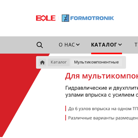
Например,
гидравлический
Найти
везде
ТПА
О НАС
КАТАЛОГ
Т
Каталог
Мультикомпонентные