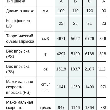
Тип шнека
A
B
C
A
Диаметр шнека
мм
100
110
120
90
Коэффициент
23
23
21
23
L/D
Теоретический
см3
4671
5652
6726
3465
объем впрыска
Вес впрыска
гр
4297
5199
6188
3188
(PS)
Вес впрыска
oz
151.8
183.7
218.7
112.7
(PS)
Максимальная
cm3/
скорость
1041
1260
1499
976
сек
впрыска (PS)
Максимальная
скорость
гр/сек
947
1146
1364
888