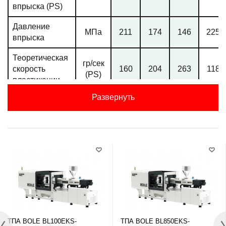
впрыска (PS)
Давление
МПа
211
174
146
225
впрыска
Теоретическая
гр/сек
скорость
160
204
263
118
(PS)
пластикации
Развернуть
Ход шнека
мм
595
Линейная
скорость
мм/сек
133
впрыска
Максимальная
скорость
об/мин
150
вращения
шнека
Мощностные характеристики
ТПА BOLE BL100EKS-
ТПА BOLE BL850EKS-