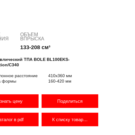
Е
ОБЪЕМ
НИЯ
ВПРЫСКА
133-208 см³
влический ТПА BOLE BL100EKS-
tion/C340
лонное расстояние
410х360 мм
а формы
160-420 мм
знать цену
Поделиться
аталог в pdf
К списку товаров