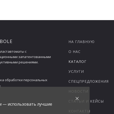
420
420
780
780
100
100
 BOLE
НА ГЛАВНУЮ
34
34
ластавтоматы с
О НАС
ационными запатентованными
22
22
КАТАЛОГ
уктивными решениями.
УСЛУГИ
5
5
ка обработки персональных
СПЕЦПРЕДЛОЖЕНИЯ
х
≤0.4
≤0.4
НОВОСТИ
СТАТЬИ И КЕЙСЫ
ам — использовать лучшие
115
115
КОНТАКТЫ