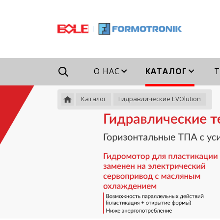
Например,
гидравлический
Найти
везде
ТПА
О НАС
КАТАЛОГ
Т
Каталог
Гидравлические EVOlution