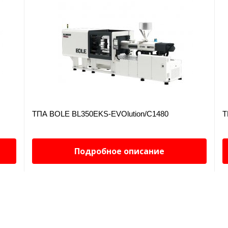
22.4
17.1
2
2
7.8
9.45
9.45
7
7.6
3+1
3+1
ТПА BOLE BL350EKS-EVOlution/C1480
Т
100
100
Подробное описание
410x360
410x360
360
360
160
160