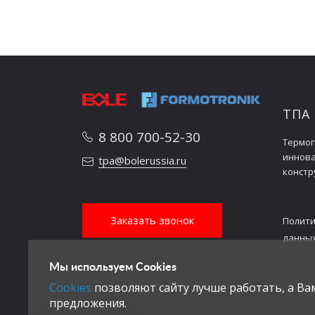
Максимальная высота
мм
формы
Максимальный просвет
мм
Ход толкателя
мм
Усилие хода толкателя
ТПА
kN
вперед
8 800 700-52-30
Термоп
Усилие хода толкателя
иннов
tpa@bolerussia.ru
kN
назад
констр
Количество стержней
шт.
толкателя
Заказать звонок
Полити
данны
Потребление энергии
кВт.ч/кг
Мы используем Cookies
Габаритные размеры
Cookies
позволяют сайту лучше работать, а В
Емкость масляного бака
литров
предложения.