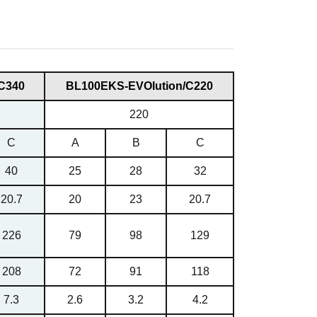
С340
BL100EKS-EVOlution/С220
220
C
A
B
C
40
25
28
32
20.7
20
23
20.7
226
79
98
129
208
72
91
118
7.3
2.6
3.2
4.2