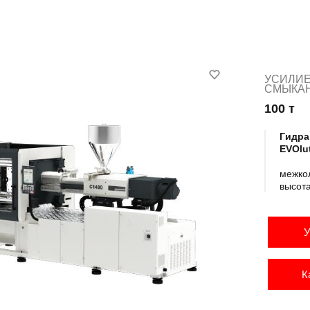
УСИЛИ
СМЫКА
100 т
Гидра
EVOlu
межко
высот
У
К