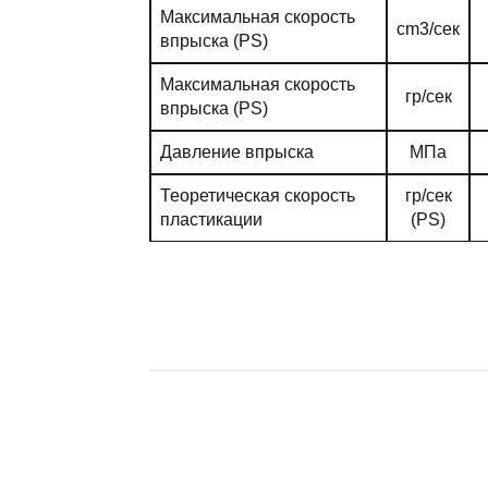
Максимальная скорость
cm3/сек
впрыска (PS)
Максимальная скорость
гр/сек
впрыска (PS)
Давление впрыска
МПа
Теоретическая скорость
гр/сек
пластикации
(PS)
Ход шнека
мм
Линейная скорость
мм/сек
впрыска
Максимальная скорость
об/мин
вращения шнека
Мощностные характеристики
Давление системы
МПа