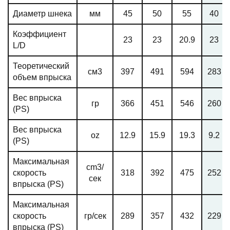
Диаметр шнека
мм
45
50
55
40
Коэффициент
23
23
20.9
23
L/D
Теоретический
см3
397
491
594
283
объем впрыска
Вес впрыска
гр
366
451
546
260
(PS)
Вес впрыска
oz
12.9
15.9
19.3
9.2
(PS)
Максимальная
cm3/
скорость
318
392
475
252
сек
впрыска (PS)
Максимальная
скорость
гр/сек
289
357
432
229
впрыска (PS)