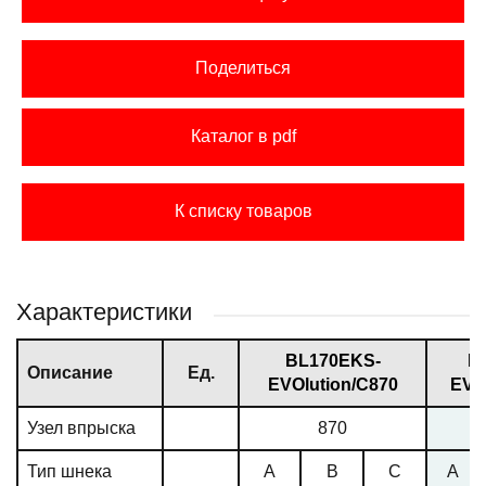
Поделиться
Каталог в pdf
К списку товаров
Характеристики
BL170EKS-
B
Описание
Ед.
EVOlution/С870
EVO
Узел впрыска
870
Тип шнека
A
B
C
A