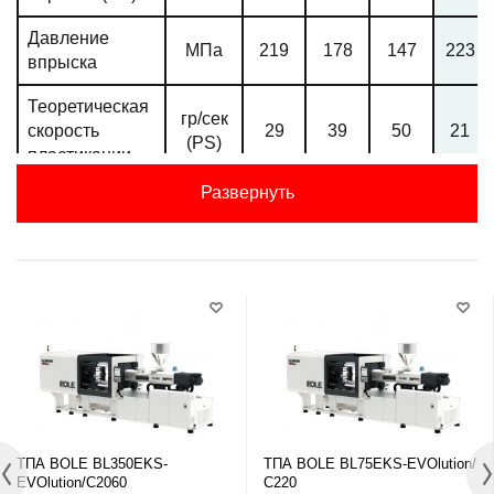
Давление
МПа
219
178
147
223
впрыска
Теоретическая
гр/сек
скорость
29
39
50
21
(PS)
пластикации
Развернуть
Ход шнека
мм
250
Линейная
скорость
мм/сек
200
впрыска
Максимальная
скорость
об/мин
260
вращения
шнека
Мощностные характеристики
ТПА BOLE BL350EKS-
ТПА BOLE BL75EKS-EVOlution/
EVOlution/C2060
С220