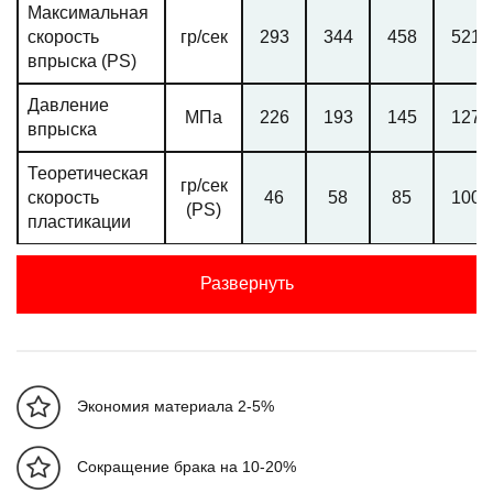
Максимальная
скорость
гр/сек
293
344
458
521
впрыска (PS)
Давление
МПа
226
193
145
127
впрыска
Теоретическая
гр/сек
скорость
46
58
85
100
(PS)
пластикации
Ход шнека
мм
325
Развернуть
Линейная
скорость
мм/сек
114
впрыска
Максимальная
Экономия материала 2-5%
скорость
об/мин
210
вращения
Сокращение брака на 10-20%
шнека