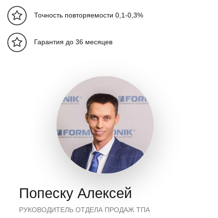
Мощностные характеристики
Точность повторяемости 0,1-0,3%
Давление
МПа
17,5
системы
Гарантия до 36 месяцев
Мощность
насоса (min-
кВт
37,0-40,9
max)
Кол-во
1
двигателей
Мощность
кВт
24,65
26,25
29,45
29,45
нагревателя
Кол-во
температурных
4+1
зон
Попеску Алексей
Узел смыкания
РУКОВОДИТЕЛЬ ОТДЕЛА ПРОДАЖ ТПА