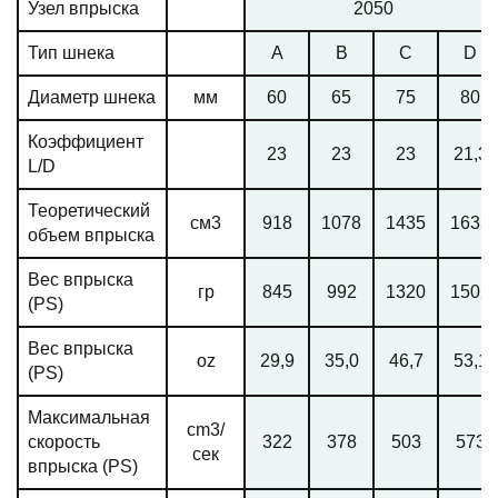
Узел впрыска
2050
Тип шнека
A
B
C
D
Диаметр шнека
мм
60
65
75
80
Коэффициент
23
23
23
21,3
L/D
Теоретический
см3
918
1078
1435
1633
объем впрыска
Вес впрыска
гр
845
992
1320
1502
(PS)
Вес впрыска
oz
29,9
35,0
46,7
53,1
(PS)
Максимальная
cm3/
скорость
322
378
503
573
сек
впрыска (PS)