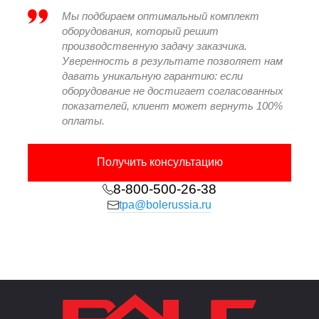
Усилие
т
350
Мы подбираем оптимальный комплект
смыкания
оборудования, который решит
производственную задачу заказчика.
Межколонное
мм x
710х660
Уверенность в результате позволяет нам
расстояние
мм
давать уникальную гарантию: если
оборудование не достигает согласованных
Ход раскрытия
мм
660
показателей, клиент может вернуть 100%
формы
оплаты.
Минимальная
мм
270
высота формы
Получить консультацию
Максимальная
8-800-500-26-38
мм
720
высота формы
tpa@bolerussia.ru
Ход толкателя
мм
190
Усилие хода
толкателя
kN
68
вперед
Усилие хода