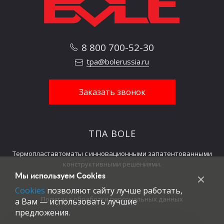
толкателя
kN
44
назад
Количество
8 800 700-52-30
стержней
шт.
13
tpa@bolerussia.ru
толкателя
Время сухого
сек
3,8
Заказать звонок
цикла
Потребление
кВт.ч/кг
<0,4
энергии
ТПА BOLE
Объем воронки
л
50
Термопластавтоматы с инновационными запатентованными
конструктивными решениями.
Габаритные размеры
Мы используем Cookies
Емкость
Cookies
позволяют сайту лучше работать,
масляного
литров
350
Политика обработки персональных данных
а Вам — использовать лучшие
бака
предложения.