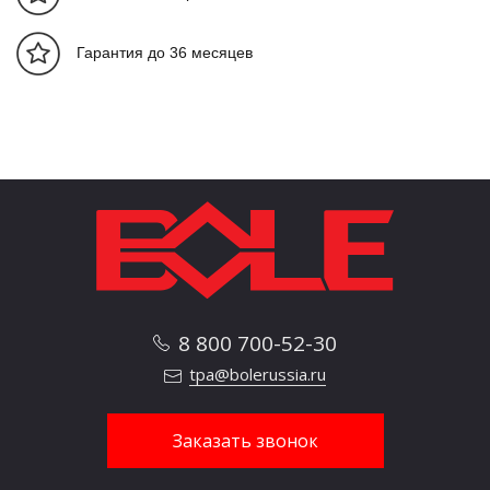
Мощность
насоса (min-
кВт
89-91,6
100,4-101,4
Гарантия до 36 месяцев
max)
Кол-во
2
2
двигателей
Общая
подключаемая
KW
<0.4
<0.4
мощность
Мощность
кВт
45
55
нагревателя
8 800 700-52-30
Кол-во
температурных
5+2
5+2
tpa@bolerussia.ru
зон
Заказать звонок
Узел смыкания
Усилие