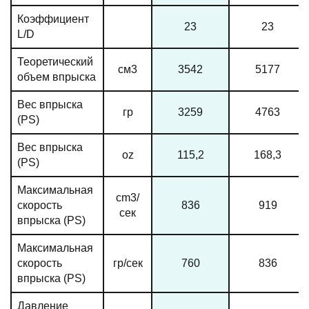
Коэффициент
23
23
L/D
Теоретический
см3
3542
5177
объем впрыска
Вес впрыска
гр
3259
4763
(PS)
Вес впрыска
oz
115,2
168,3
(PS)
Максимальная
cm3/
скорость
836
919
сек
впрыска (PS)
Максимальная
скорость
гр/сек
760
836
впрыска (PS)
Давление