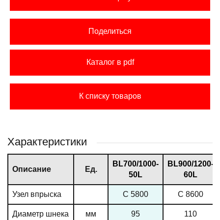
Поделиться
Каталог в pdf
К списку товаров
Характеристики
ВL700/1000-
ВL900/1200-
Описание
Ед.
50L
60L
Узел впрыска
C 5800
C 8600
Диаметр шнека
мм
95
110