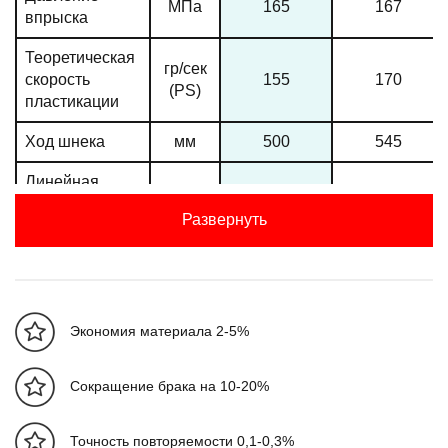
МПа
165
167
впрыска
Теоретическая
гр/сек
скорость
155
170
(PS)
пластикации
Ход шнека
мм
500
545
Линейная
скорость
мм/сек
118
97
Развернуть
впрыска
Максимальная
скорость
об/мин
169
169
вращения
шнека
Экономия материала 2-5%
Мощностные характеристики
Сокращение брака на 10-20%
Давление
МПа
17.5
17.5
системы
Точность повторяемости 0,1-0,3%