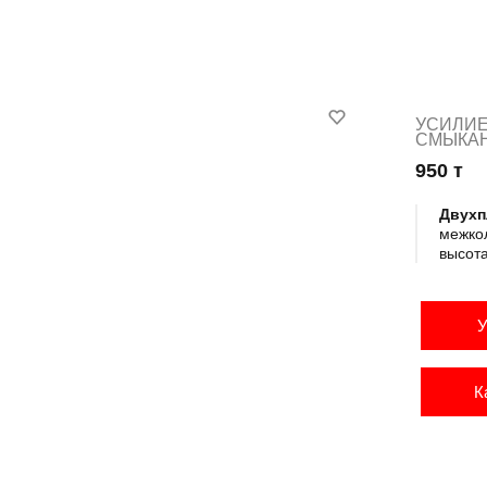
УСИЛИ
СМЫКА
950 т
Двухп
межко
высот
У
К