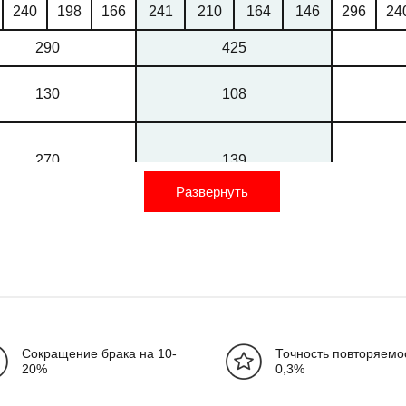
240
198
166
241
210
164
146
296
24
290
425
130
108
270
139
Развернуть
17,5
17,5
31
13
Сокращение брака на 10-
Точность повторяемос
20
23
26
28
33
37
42
16
2
20%
0,3%