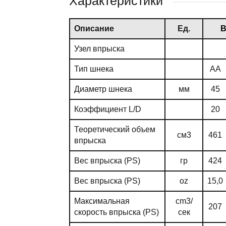
Характеристики
Описание
Ед.
В
Узел впрыска
Тип шнека
AA
Диаметр шнека
мм
45
Коэффициент L/D
20
Теоретический объем
см3
461
впрыска
Вес впрыска (PS)
гр
424
Вес впрыска (PS)
oz
15,0
Максимальная
cm3/
207
скорость впрыска (PS)
сек