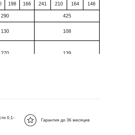
0
198
166
241
210
164
146
290
425
130
108
270
139
17,5
17,5
31
13
ти 0,1-
0
23
26
28
33
37
42
Гарантия до 36 месяцев