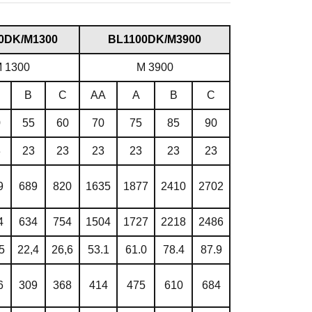
0DK/M1300
ВL1100DK/M3900
 1300
M 3900
B
C
AA
A
B
C
0
55
60
70
75
85
90
3
23
23
23
23
23
23
9
689
820
1635
1877
2410
2702
4
634
754
1504
1727
2218
2486
5
22,4
26,6
53.1
61.0
78.4
87.9
6
309
368
414
475
610
684