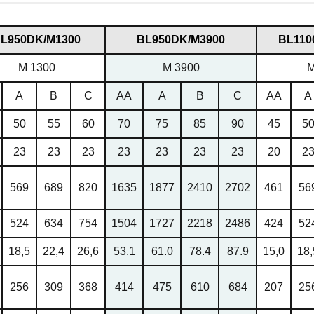
L950DK/M1300
ВL950DK/M3900
ВL110
M 1300
M 3900
M
A
B
C
AA
A
B
C
AA
A
50
55
60
70
75
85
90
45
5
23
23
23
23
23
23
23
20
2
569
689
820
1635
1877
2410
2702
461
56
524
634
754
1504
1727
2218
2486
424
52
18,5
22,4
26,6
53.1
61.0
78.4
87.9
15,0
18,
256
309
368
414
475
610
684
207
25