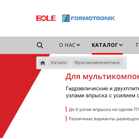
Например,
гидравлический
Найти
везде
ТПА
О НАС
КАТАЛОГ
Т
Каталог
Мультикомпонентные