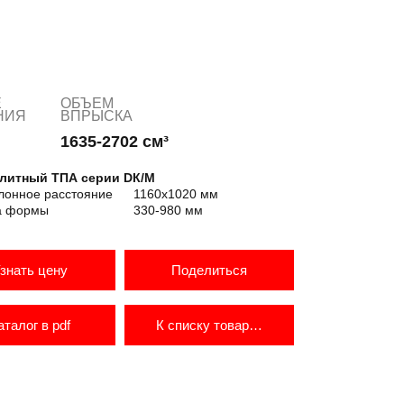
Е
ОБЪЕМ
НИЯ
ВПРЫСКА
1635-2702 см³
литный ТПА серии DК/M
лонное расстояние
1160х1020 мм
а формы
330-980 мм
знать цену
Поделиться
аталог в pdf
К списку товаров