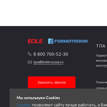
Ход толкателя
мм
Усилие хода толкателя
kN
вперед
Количество стержней
шт.
толкателя
Габаритные размеры
ТПА
Емкость масляного
8 800 700-52-30
литров
Термоп
бака
иннов
tpa@bolerussia.ru
констр
Заказать звонок
Полити
данны
Мы используем Cookies
Cookies
позволяют сайту лучше работать, а В