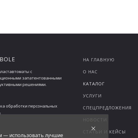
130
130
124х2
124х2
5х2
5х2
 BOLE
НА ГЛАВНУЮ
ластавтоматы с
800
800
О НАС
ационными запатентованными
КАТАЛОГ
уктивными решениями.
УСЛУГИ
ка обработки персональных
СПЕЦПРЕДЛОЖЕНИЯ
х
НОВОСТИ
СТАТЬИ И КЕЙСЫ
ам — использовать лучшие