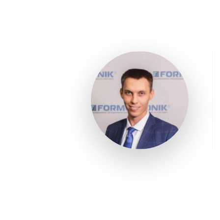
зон
Узел смыкания
Усилие смыкания
т
Межколонное
мм x
расстояние
мм
Ход открытия
мм
Ход раскрытия формы
мм
Минимальная высота
мм
формы
Максимальная высота
мм
формы
Максимальный
мм
просвет