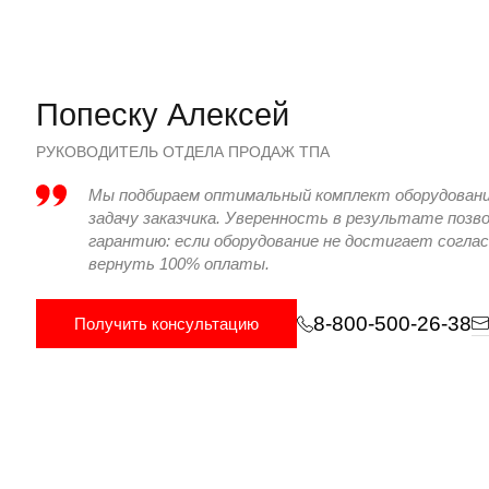
5x2
5x2
950
950
Попеску Алексей
РУКОВОДИТЕЛЬ ОТДЕЛА ПРОДАЖ ТПА
1160х1020
1160х1020
12
Мы подбираем оптимальный комплект оборудован
400
400
задачу заказчика. Уверенность в результате поз
гарантию: если оборудование не достигает согла
1480/830
1480/830
17
вернуть 100% оплаты.
330
330
8-800-500-26-38
Получить консультацию
980
980
1930
1930