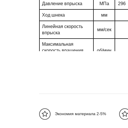
Давление впрыска
МПа
296
Ход шнека
мм
Линейная скорость
мм/сек
впрыска
Максимальная
скорость вращения
об/мин
шнека
Мощностные характеристики
Давление системы
МПа
Мощность насоса
кВт
(min-max)
Мощность
кВт
16
Экономия материала 2-5%
нагревателя
Кол-во температурных