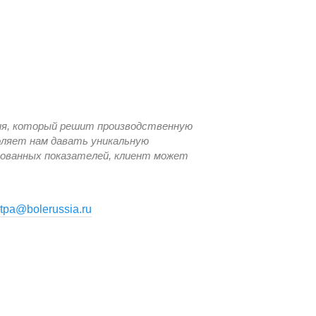
5x2
5x2
1100
1100
60x1120
1260х1120
ия, который решит производственную
400
400
воляет нам давать уникальную
сованных показателей, клиент может
40/1020
1740/1020
330
330
tpa@bolerussia.ru
1070
1070
2220
2220