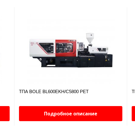
150
150
67
123
39
82
5
9
2.5
3.3
<0.5
<0.5
ТПА BOLE BL600EKH/C5800 PET
Т
25
50
Подробное описание
230
280