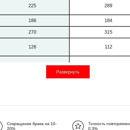
225
289
186
184
270
315
126
112
221
187
Развернуть
17,5
17,5
20.5-27.8
26.7-36.5
1
1
Сокращение брака на 10-
Точность повторяемос
20%
0,3%