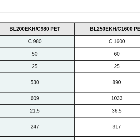
ВL200EKH/C980 PET
ВL250EKH/C1600 P
C 980
C 1600
50
60
25
25
530
890
609
1033
21.5
36.5
247
317