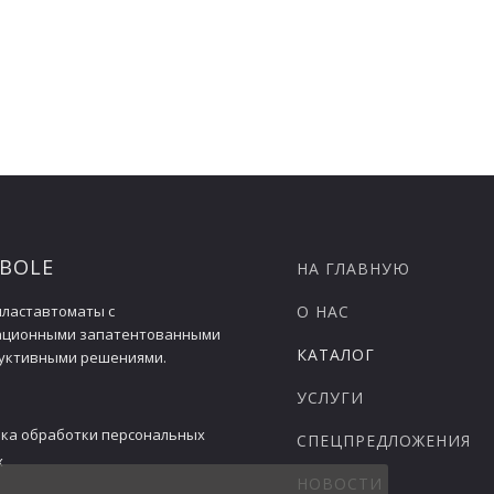
5.1х1.4х2.2
6.0х1.5х2.24
5.5
6.6
 BOLE
НА ГЛАВНУЮ
ластавтоматы с
О НАС
ационными запатентованными
КАТАЛОГ
уктивными решениями.
УСЛУГИ
ка обработки персональных
СПЕЦПРЕДЛОЖЕНИЯ
х
НОВОСТИ