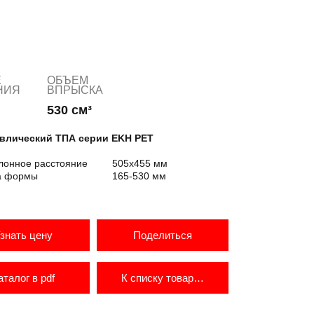
Е
ОБЪЕМ
НИЯ
ВПРЫСКА
530 см³
влический ТПА серии EKH PET
лонное расстояние
505х455 мм
а формы
165-530 мм
знать цену
Поделиться
аталог в pdf
К списку товаров