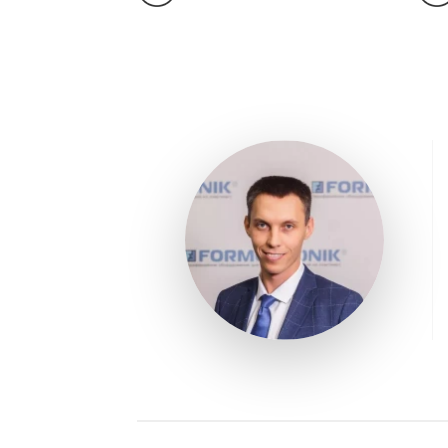
Мощность нагревателя
кВт
Кол-во температурных зон
Узел смыкания
Усилие смыкания
т
мм x
Межколонное расстояние
мм
Ход открытия
мм
Ход раскрытия формы
мм
Минимальная высота
мм
формы
Максимальная высота
мм
формы
Максимальный просвет
мм