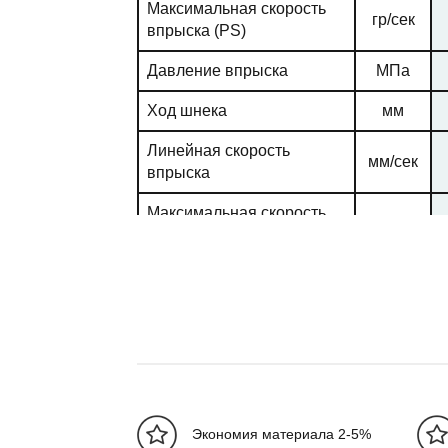
Максимальная скорость
гр/сек
впрыска (PS)
Давление впрыска
МПа
Ход шнека
мм
Линейная скорость
мм/сек
впрыска
Максимальная скорость
об/мин
вращения шнека
Мощностные характеристики
Давление системы
МПа
Мощность насоса (min-
кВт
max)
Кол-во двигателей
Экономия материала 2-5%