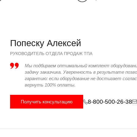
15
22.75
3+1
4+1
200
250
Попеску Алексей
РУКОВОДИТЕЛЬ ОТДЕЛА ПРОДАЖ ТПА
505х455
555х505
Мы подбираем оптимальный комплект оборудован
400
400
задачу заказчика. Уверенность в результате поз
гарантию: если оборудование не достигает согла
480
530
вернуть 100% оплаты.
165
175
8-800-500-26-38
Получить консультацию
530
570
1010
1010