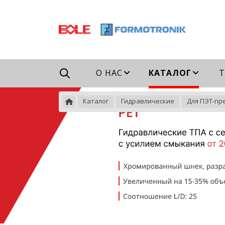
Например,
гидравлический
Найти
везде
ТПА
О НАС
КАТАЛОГ
Т
Каталог
Гидравлические
Для ПЭТ-пр