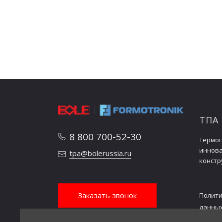
Размеры машины
м x м x
(L×W×H)
м
Вес машины
тонн
ТПА
8 800 700-52-30
Термоп
иннов
tpa@bolerussia.ru
констр
Заказать звонок
Полити
данны