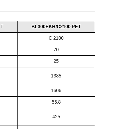
ET
ВL300EKH/C2100 PET
C 2100
70
25
1385
1606
56,8
425