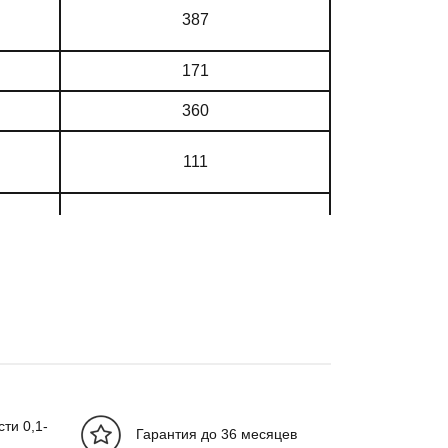
387
171
360
111
162
17,5
38,8-40,9
1
ти 0,1-
Гарантия до 36 месяцев