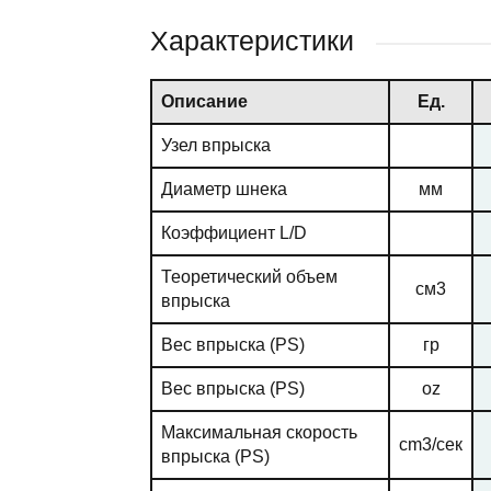
Характеристики
Описание
Ед.
Узел впрыска
Диаметр шнека
мм
Коэффициент L/D
Теоретический объем
см3
впрыска
Вес впрыска (PS)
гр
Вес впрыска (PS)
oz
Максимальная скорость
cm3/сек
впрыска (PS)