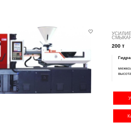
УСИЛИ
СМЫКА
200 т
Гидра
межко
высот
У
К