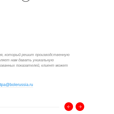
24,05
4+1
300
655х605
ия, который решит производственную
400
воляет нам давать уникальную
сованных показателей, клиент может
590
205
tpa@bolerussia.ru
660
1250