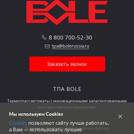
бака
Размеры
м x м x
машины
9,0х2,2х2.75
8,8х2
м
(L×W×H)
8 800 700-52-30
Вес машины
тонн
22,0
1
tpa@bolerussia.ru
Заказать звонок
ТПА BOLE
Термопластавтоматы с инновационными запатентованными
конструктивными решениями.
Мы используем Cookies
Cookies
позволяют сайту лучше работать,
Политика обработки персональных данных
а Вам — использовать лучшие