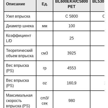
ВL600EKH/C5800
ВL530E
Описание
Ед.
PET
P
Узел впрыска
C 5800
C 
Диаметр шнека
мм
100
Коэффициент
25
L/D
Теоретический
см3
3925
3
объем впрыска
Вес впрыска
гр
4553
3
(PS)
Вес впрыска
oz
160,9
13
(PS)
Максимальная
cm3/
скорость
980
8
сек
впрыска (PS)