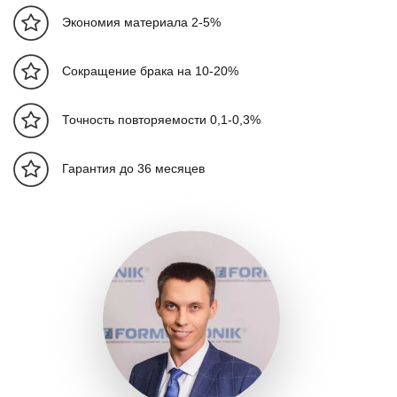
МПа
17,5
1
системы
Экономия материала 2-5%
Мощность
Сокращение брака на 10-20%
насоса (min-
кВт
77,4-86,7
67,1
max)
Точность повторяемости 0,1-0,3%
Кол-во
2
двигателей
Гарантия до 36 месяцев
Мощность
кВт
43
3
нагревателя
Кол-во
температурных
5+1
4
зон
Узел смыкания
Усилие
т
600
5
смыкания