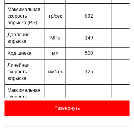
Максимальная
скорость
гр/сек
892
7
впрыска (PS)
Давление
МПа
149
1
впрыска
Ход шнека
мм
500
4
Линейная
скорость
мм/сек
125
1
впрыска
Максимальная
скорость
об/мин
135
1
вращения
Развернуть
шнека
Мощностные характеристики
Давление