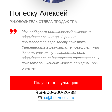
Межколонное
мм x
910х855
860
расстояние
мм
Попеску Алексей
Ход открытия
мм
400
4
РУКОВОДИТЕЛЬ ОТДЕЛА ПРОДАЖ ТПА
Ход раскрытия
мм
900
8
Мы подбираем оптимальный комплект
формы
оборудования, который решит
производственную задачу заказчика.
Минимальная
мм
380
3
Уверенность в результате позволяет нам
высота формы
давать уникальную гарантию: если
оборудование не достигает согласованных
Максимальная
мм
910
8
показателей, клиент может вернуть 100%
высота формы
оплаты.
Максимальный
мм
1810
1
просвет
Получить консультацию
Ход толкателя
мм
220
2
8-800-500-26-38
tpa@bolerussia.ru
Усилие хода
толкателя
kN
166
1
вперед