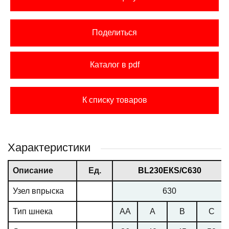
Поделиться
Каталог в pdf
К списку товаров
Характеристики
Описание
Ед.
ВL230ЕКS/С630
Узел впрыска
630
Тип шнека
AA
A
B
C