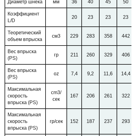
Диаметр шнека
мм
36
40
45
50
Коэффициент
20
23
23
23
L/D
Теоретический
см3
229
283
358
442
объем впрыска
Вес впрыска
гр
211
260
329
406
(PS)
Вес впрыска
oz
7,4
9,2
11,6
14,4
(PS)
Максимальная
cm3/
скорость
167
206
261
322
сек
впрыска (PS)
Максимальная
скорость
гр/сек
152
187
237
293
впрыска (PS)