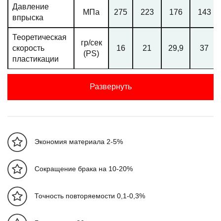
Давление
МПа
275
223
176
143
впрыска
Теоретическая
гр/сек
скорость
16
21
29,9
37
(PS)
пластикации
Ход шнека
мм
225
Развернуть
Линейная
скорость
мм/сек
164
впрыска
Максимальная
Экономия материала 2-5%
скорость
об/мин
220
вращения
Сокращение брака на 10-20%
шнека
Мощностные характеристики
Точность повторяемости 0,1-0,3%
Давление
МПа
17,5