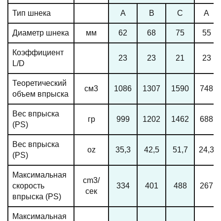
Тип шнека
A
B
C
A
Диаметр шнека
мм
62
68
75
55
Коэффициент
23
23
21
23
L/D
Теоретический
см3
1086
1307
1590
748
объем впрыска
Вес впрыска
гр
999
1202
1462
688
(PS)
Вес впрыска
oz
35,3
42,5
51,7
24,3
(PS)
Максимальная
cm3/
скорость
334
401
488
267
сек
впрыска (PS)
Максимальная