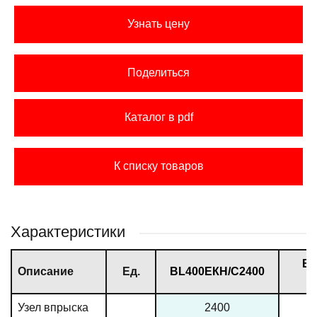
Узнать цену
Поделиться
Каталог в pdf
К списку товаров
Характеристики
ВL
Описание
Ед.
ВL400ЕКН/С2400
Узел впрыска
2400