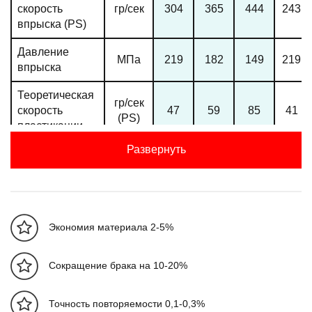
скорость
гр/сек
304
365
444
243
впрыска (PS)
Давление
МПа
219
182
149
219
впрыска
Теоретическая
гр/сек
скорость
47
59
85
41
(PS)
пластикации
Развернуть
Ход шнека
мм
360
Линейная
скорость
мм/сек
111
впрыска
Экономия материала 2-5%
Максимальная
скорость
об/мин
175
Сокращение брака на 10-20%
вращения
шнека
Точность повторяемости 0,1-0,3%